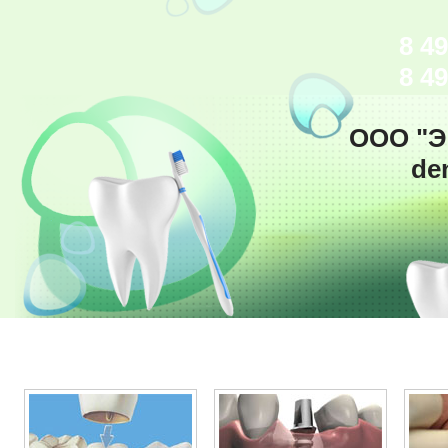
8 49
8 49
ООО "Э
de
О клинике
Услуги
Специалисты